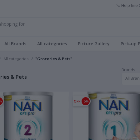
Help line
All Brands
All categories
Picture Gallery
Pick-up 
All categories
"Groceries & Pets"
Brands
ries & Pets
All Bra
%
OFF
5%