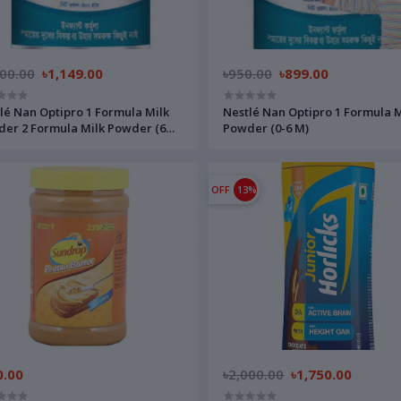
200.00
৳1,149.00
৳950.00
৳899.00
lé Nan Optipro 1 Formula Milk
Nestlé Nan Optipro 1 Formula M
er 2 Formula Milk Powder (6
Powder (0-6 M)
OFF
13%
0.00
৳2,000.00
৳1,750.00