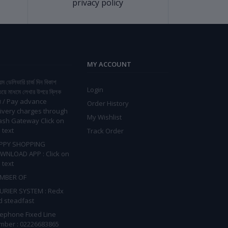
privacy policy
MY ACCOUNT
িম ডেলিভারি চার্জ দিন বিকাশ
Login
ওয়ে মাধমে লেখার উপরে ক্লিক
ন / Pay advance
Order History
ivery charges through
My Wishlist
ash Gateway Click on
 text
Track Order
PPY SHOPPING
WNLOAD APP : Click on
 text
MBER OF
URIER SYSTEM : Redx
d steadfast
lephone Fixed Line
mber : 02226683865