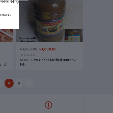
আপনার বিশ্বস্ত
০-৮৪৯৯৩২
৳3,500.00
৳3,000.00
SORER Cow Ghee Clarified Butter 2
g*10) Thailand
KG
7
8
9
›