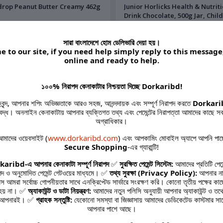
Sundrop Peanut Butter Creamy 462g
Junior Horlicks Health & Nutrit
Drink Chocolate, 500g Jar, Chil
health drink for overall growth
Health drink for kids 2 to 6 yea
সারা বাংলাদেশে হোম ডেলিভারি দেয়া হয়।
%
OFF
23%
 to our site, if you need help simply reply to this message
online and ready to help.
১০০% নিরাপদ কেনাকাটার নিশ্চয়তা দিচ্ছে Dorkaribd!
হকবৃন্দ, আপনার শপিং অভিজ্ঞতাকে আরও সহজ, আনন্দদায়ক এবং সম্পূর্ণ নিরাপদ করতে
Dorkari
ys :
তিবদ্ধ। অনলাইন কেনাকাটায় আপনার ব্যক্তিগত তথ্য এবং পেমেন্টের নিরাপত্তা আমাদের কাছে সব
অগ্রাধিকার।
মাদের ওয়েবসাইট (
www.dorkaribd.com
) এবং আপকামিং মোবাইল অ্যাপে আপনি পাচ
Secure Shopping
-এর গ্যারান্টি!
0.00
৳580.00
৳300.00
৳230.00
aribd-এ আপনার কেনাকাটা সম্পূর্ণ নিরাপদ
✅
সুরক্ষিত পেমেন্ট সিস্টেম:
আমাদের প্রতিটি পেমে
পদ ও অনুমোদিত পেমেন্ট গেটওয়ের মাধ্যমে। ✅
তথ্য সুরক্ষা (Privacy Policy):
আপনার না
o Whipping Cream Whipped
Odomos Mosquito Repellant Fa
রেস আমরা সর্বোচ্চ গোপনীয়তার সাথে এনক্রিপ্টেড সার্ভারে সংরক্ষণ করি। কোনো তৃতীয় পক্ষের কা
m Cake Topping 1100G
Roll On Upto 8 Hrs Protection
 হয় না। ✅
অ্যাকাউন্ট ও ডাটা নিয়ন্ত্রণ:
আমাদের নতুন পলিসি অনুযায়ী আপনার অ্যাকাউন্ট ও তথ্যে
Pediatrician Certified & Clinica
কবে আপনারই। ✅
গ্রাহক সন্তুষ্টি:
যেকোনো সমস্যা বা জিজ্ঞাসায় আমাদের ডেডিকেটেড কাস্টমার সা
Tested - 8ml Made In India Code
আপনার পাশে আছে।
31040221
6%
OFF
13%