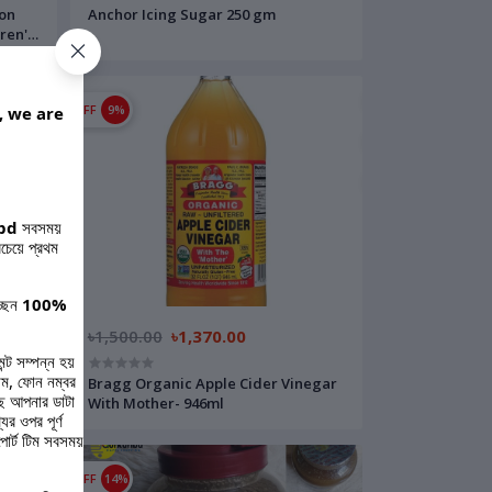
ion
Anchor Icing Sugar 250 gm
dren's
,
rs
OFF
9%
, we are
bd
সবসময়
চেয়ে প্রথম
্ছেন
100%
৳1,500.00
৳1,370.00
ন্ট সম্পন্ন হয়
ম, ফোন নম্বর
bric
Bragg Organic Apple Cider Vinegar
ছে আপনার ডাটা
With Mother- 946ml
র ওপর পূর্ণ
lly
পোর্ট টিম সবসময়
OFF
14%