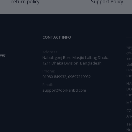
return policy
Support Policy
CONTACT INFO
অগ্র
Address:
গেট
সঙ্গত
Nababgonj Boro Masjid Lalbag Dhaka-
করু
1211 Dhaka Division, Bangladesh
del
Bk
Phone:
the
01980-849932, 09697219932
HA
Email:
DO
support@dorkaribd.com
the
ME
CO
An
Te
Nu