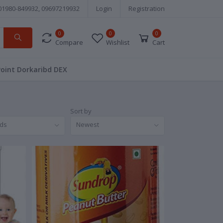
01980-849932, 09697219932
Login
Registration
0
0
0
Compare
Wishlist
Cart
Point Dorkaribd DEX
Sort by
nds
Newest