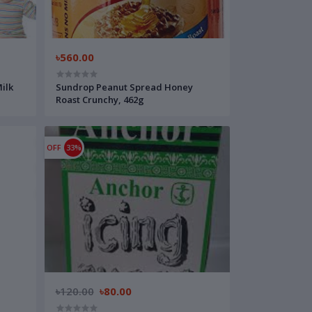
৳560.00
ilk
Sundrop Peanut Spread Honey
Roast Crunchy, 462g
OFF
33%
৳120.00
৳80.00