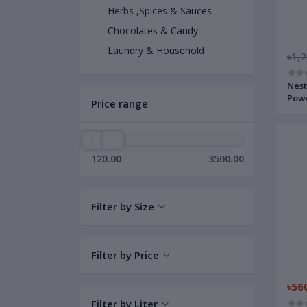
Herbs ,Spices & Sauces
Chocolates & Candy
Laundry & Household
৳1,
Nest
Powd
Price range
M+)
120.00
3500.00
Filter by Size
Filter by Price
৳56
Filter by Liter