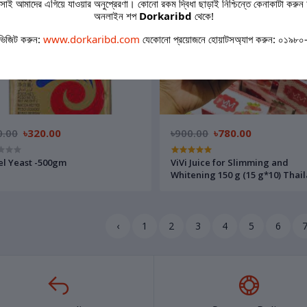
াই আমাদের এগিয়ে যাওয়ার অনুপ্রেরণা। কোনো রকম দ্বিধা ছাড়াই নিশ্চিন্তে কেনাকাটা করুন 
অনলাইন শপ
Dorkaribd
থেকে!
ভিজিট করুন:
www.dorkaribd.com
যেকোনো প্রয়োজনে হোয়াটসঅ্যাপ করুন: ০১৯৮
0.00
৳320.00
৳900.00
৳780.00
l Yeast -500gm
ViVi Juice for Slimming and
Whitening 150 g (15 
‹
1
2
3
4
5
6