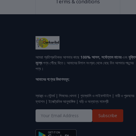
Terms & conditions
আমরা প্রতিশ্রুতিবদ্ধ আপনার কাছে
100% আসল, সর্বোত্তম মানের
এবং
যুক্তি
মূল্যে
পণ্য পৌঁছে দিতে। আমাদের বিশাল সংগ্রহ থেকে বেছে নিন আপনার পছন্দের
পণ্য।
আমাদের পণ্যের বিভাগসমূহ:
স্বাস্থ্য ও সৌন্দর্য | শিশুদের খেলনা | গৃহস্থালি ও লাইফস্টাইল | নারী ও পুরুষদের
ফ্যাশন | ইলেক্ট্রনিক আনুষাঙ্গিক | ঘড়ি ও অন্যান্য সামগ্রী
Subscribe