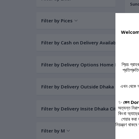
Filter by Pices
OFF
3
Welcome
Filter by Cash on Delivery Available :
প্রিয় গ্রা
Filter by Delivery Options Home Delivery da
প্রতিশ্রু
এখন থেকে আ
Filter by Delivery Outside Dhaka City :
৳60
✨
কেন Dork
অত্যন্ত নিরা
Viv
Filter by Delivery Insite Dhaka City :
কিংবা অ্যাড্
Crea
শেয়ার করা
নিয়ন্ত্রণ থা
Filter by M
OFF
1