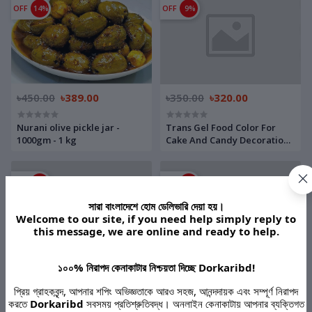
Leakage Waterproof Tape -
OFF
14%
OFF
9%
10M
৳450.00
৳389.00
৳350.00
৳320.00
Nurani olive pickle jar -
Trans Gel Food Color For
1000gm - 1 kg
Cake And Candy Decoration-
25ml
OFF
20%
OFF
20%
সারা বাংলাদেশে হোম ডেলিভারি দেয়া হয়।
Welcome to our site, if you need help simply reply to
this message, we are online and ready to help.
১০০% নিরাপদ কেনাকাটার নিশ্চয়তা দিচ্ছে Dorkaribd!
৳1,200.00
৳960.00
৳1,200.00
৳960.00
প্রিয় গ্রাহকবৃন্দ, আপনার শপিং অভিজ্ঞতাকে আরও সহজ, আনন্দদায়ক এবং সম্পূর্ণ নিরাপদ
Trans oil based food
Trans oil based food
করতে
Dorkaribd
সবসময় প্রতিশ্রুতিবদ্ধ। অনলাইন কেনাকাটায় আপনার ব্যক্তিগত