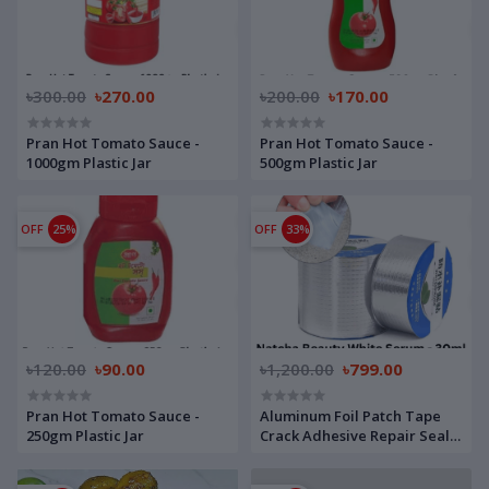
৳300.00
৳270.00
৳200.00
৳170.00
Pran Hot Tomato Sauce -
Pran Hot Tomato Sauce -
1000gm Plastic Jar
500gm Plastic Jar
OFF
25%
OFF
33%
৳120.00
৳90.00
৳1,200.00
৳799.00
Pran Hot Tomato Sauce -
Aluminum Foil Patch Tape
250gm Plastic Jar
Crack Adhesive Repair Seal
Sealant Butyl Sealing Tape
Stop Leak Strong Anti