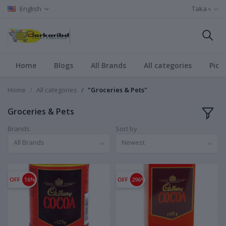
English
Taka ৳
Home
Blogs
All Brands
All categories
Pict
Home
All categories
"Groceries & Pets"
Groceries & Pets
Brands
Sort by
All Brands
Newest
OFF
16%
OFF
296%