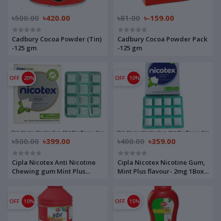
৳500.00
৳420.00
৳81.00
৳-159.00
Cadbury Cocoa Powder (Tin)
Cadbury Cocoa Powder Pack
-125 gm
-125 gm
OFF
20%
OFF
10%
৳500.00
৳399.00
৳400.00
৳359.00
Cipla Nicotex Anti Nicotine
Cipla Nicotex Nicotine Gum,
Chewing gum Mint Plus
Mint Plus flavour- 2mg 1Box
Flavour - 4mg 1Box 12pcs
12pcs INDIA Code 97207432
INDIAN Code 49986303
OFF
10%
OFF
15%