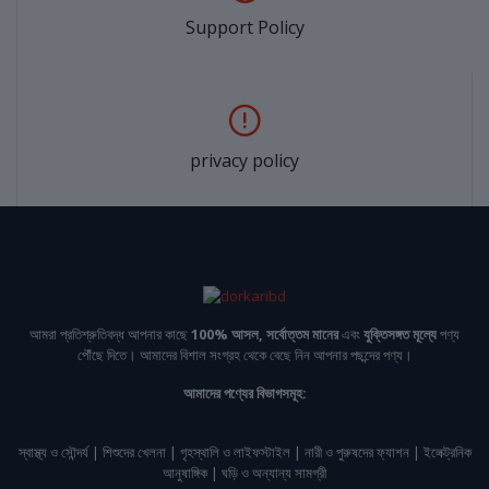
Support Policy
privacy policy
আমরা প্রতিশ্রুতিবদ্ধ আপনার কাছে
100% আসল, সর্বোত্তম মানের
এবং
যুক্তিসঙ্গত মূল্যে
পণ্য
পৌঁছে দিতে। আমাদের বিশাল সংগ্রহ থেকে বেছে নিন আপনার পছন্দের পণ্য।
আমাদের পণ্যের বিভাগসমূহ:
স্বাস্থ্য ও সৌন্দর্য | শিশুদের খেলনা | গৃহস্থালি ও লাইফস্টাইল | নারী ও পুরুষদের ফ্যাশন | ইলেক্ট্রনিক
আনুষাঙ্গিক | ঘড়ি ও অন্যান্য সামগ্রী