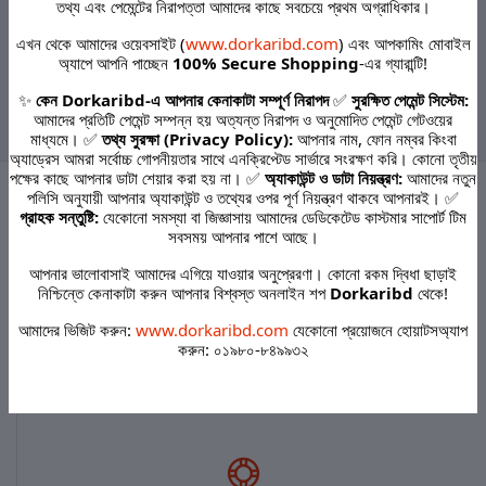
coloring Black - 1000gm
coloring Orange - 1000gm
তথ্য এবং পেমেন্টের নিরাপত্তা আমাদের কাছে সবচেয়ে প্রথম অগ্রাধিকার।
এখন থেকে আমাদের ওয়েবসাইট (
www.dorkaribd.com
) এবং আপকামিং মোবাইল
অ্যাপে আপনি পাচ্ছেন
100% Secure Shopping
-এর গ্যারান্টি!
‹
1
2
3
4
5
6
7
8
9
✨
কেন Dorkaribd-এ আপনার কেনাকাটা সম্পূর্ণ নিরাপদ
✅
সুরক্ষিত পেমেন্ট সিস্টেম:
›
আমাদের প্রতিটি পেমেন্ট সম্পন্ন হয় অত্যন্ত নিরাপদ ও অনুমোদিত পেমেন্ট গেটওয়ের
মাধ্যমে। ✅
তথ্য সুরক্ষা (Privacy Policy):
আপনার নাম, ফোন নম্বর কিংবা
অ্যাড্রেস আমরা সর্বোচ্চ গোপনীয়তার সাথে এনক্রিপ্টেড সার্ভারে সংরক্ষণ করি। কোনো তৃতীয়
পক্ষের কাছে আপনার ডাটা শেয়ার করা হয় না। ✅
অ্যাকাউন্ট ও ডাটা নিয়ন্ত্রণ:
আমাদের নতুন
পলিসি অনুযায়ী আপনার অ্যাকাউন্ট ও তথ্যের ওপর পূর্ণ নিয়ন্ত্রণ থাকবে আপনারই। ✅
গ্রাহক সন্তুষ্টি:
যেকোনো সমস্যা বা জিজ্ঞাসায় আমাদের ডেডিকেটেড কাস্টমার সাপোর্ট টিম
সবসময় আপনার পাশে আছে।
Terms & conditions
আপনার ভালোবাসাই আমাদের এগিয়ে যাওয়ার অনুপ্রেরণা। কোনো রকম দ্বিধা ছাড়াই
নিশ্চিন্তে কেনাকাটা করুন আপনার বিশ্বস্ত অনলাইন শপ
Dorkaribd
থেকে!
আমাদের ভিজিট করুন:
www.dorkaribd.com
যেকোনো প্রয়োজনে হোয়াটসঅ্যাপ
করুন: ০১৯৮০-৮৪৯৯৩২
return policy