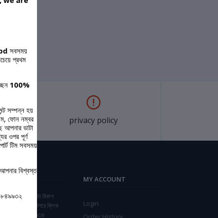
, we are
bd
সবসময়
চেয়ে প্রথম
্ছেন
100%
ন্ট সম্পন্ন হয়
ম, ফোন নম্বর
privacy policy
ছে আপনার ডাটা
র ওপর পূর্ণ
পোর্ট টিম সবসময়
আপনার বিশ্বস্ত
MY ACCOUNT
০-৮৪৯৯৩২
িম ডেলিভারি চার্জ দিন বিকাশ
Login
ওয়ে মাধমে লেখার উপরে ক্লিক
ন / Pay advance
Order History