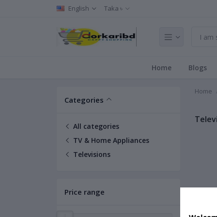
English
Taka ৳
Home
Blogs
Home
Categories
Telev
All categories
TV & Home Appliances
Televisions
Price range