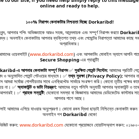
 to our site, if you need help simply reply to this message
online and ready to help.
১০০% নিরাপদ কেনাকাটার নিশ্চয়তা দিচ্ছে Dorkaribd!
হকবৃন্দ, আপনার শপিং অভিজ্ঞতাকে আরও সহজ, আনন্দদায়ক এবং সম্পূর্ণ নিরাপদ করতে
Dorkari
তিবদ্ধ। অনলাইন কেনাকাটায় আপনার ব্যক্তিগত তথ্য এবং পেমেন্টের নিরাপত্তা আমাদের কাছে সব
অগ্রাধিকার।
মাদের ওয়েবসাইট (
www.dorkaribd.com
) এবং আপকামিং মোবাইল অ্যাপে আপনি পাচ
Secure Shopping
-এর গ্যারান্টি!
aribd-এ আপনার কেনাকাটা সম্পূর্ণ নিরাপদ
✅
সুরক্ষিত পেমেন্ট সিস্টেম:
আমাদের প্রতিটি পেমে
পদ ও অনুমোদিত পেমেন্ট গেটওয়ের মাধ্যমে। ✅
তথ্য সুরক্ষা (Privacy Policy):
আপনার না
return policy
Support Policy
রেস আমরা সর্বোচ্চ গোপনীয়তার সাথে এনক্রিপ্টেড সার্ভারে সংরক্ষণ করি। কোনো তৃতীয় পক্ষের কা
 হয় না। ✅
অ্যাকাউন্ট ও ডাটা নিয়ন্ত্রণ:
আমাদের নতুন পলিসি অনুযায়ী আপনার অ্যাকাউন্ট ও তথ্যে
কবে আপনারই। ✅
গ্রাহক সন্তুষ্টি:
যেকোনো সমস্যা বা জিজ্ঞাসায় আমাদের ডেডিকেটেড কাস্টমার সা
আপনার পাশে আছে।
াই আমাদের এগিয়ে যাওয়ার অনুপ্রেরণা। কোনো রকম দ্বিধা ছাড়াই নিশ্চিন্তে কেনাকাটা করুন 
অনলাইন শপ
Dorkaribd
থেকে!
CONTACT INFO
ভিজিট করুন:
www.dorkaribd.com
যেকোনো প্রয়োজনে হোয়াটসঅ্যাপ করুন: ০১৯৮
অগ্র
Address:
গেট
সঙ্গত
Nababgonj Boro Masjid Lalbag Dhaka-
করু