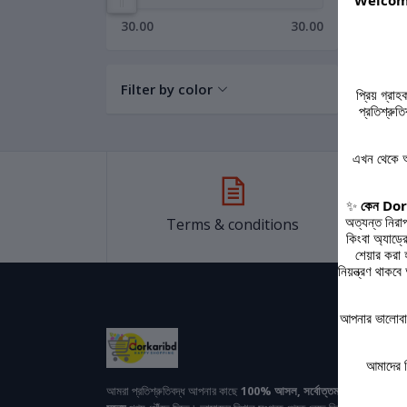
Welcome
30.00
30.00
Filter by color
প্রিয় গ্রা
প্রতিশ্রু
এখন থেকে আ
✨
কেন Dork
অত্যন্ত নিরা
Terms & conditions
কিংবা অ্যাড্
শেয়ার করা
নিয়ন্ত্রণ থা
আপনার ভালোবাস
আমাদের 
আমরা প্রতিশ্রুতিবদ্ধ আপনার কাছে
100% আসল, সর্বোত্তম মানের
এবং
যুক্তি