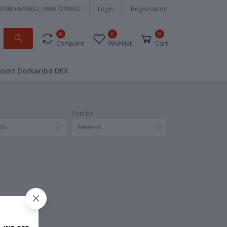
01980-849932, 09697219932
Login
Registration
0
0
0
Compare
Wishlist
Cart
Point Dorkaribd DEX
Sort by
nds
Newest