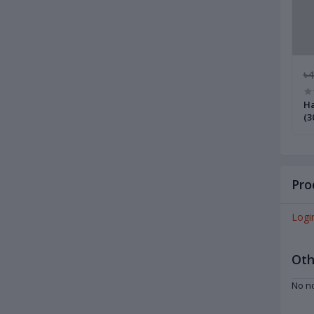
৳
Ha
(3
Pro
Logi
Oth
No no