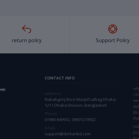
return policy
Support Policy
CONTACT INFO
অগ্র
সঙ্গত
Address:
গেট
Nababgonj Boro Masjid Lalbag Dhaka-
করু
1211 Dhaka Division, Bangladesh
del
Bk
Phone:
the
01980-849932, 09697219932
HA
Email:
DO
support@dorkaribd.com
the