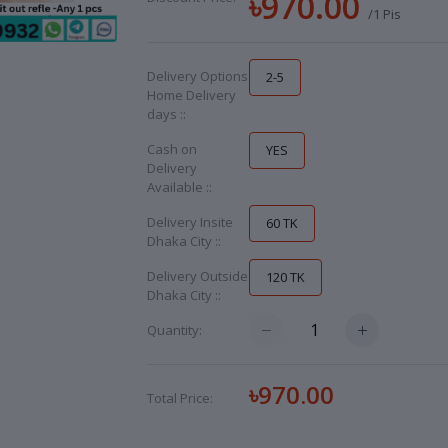
৳970.00
/1 Pis
Delivery Options
2-5
Home Delivery
days ::
Cash on
YES
Delivery
Available ::
Delivery Insite
60 TK
Dhaka City ::
Delivery Outside
120 TK
Dhaka City ::
Quantity:
৳970.00
Total Price: