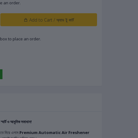
lace an order.
Add to Cart / অ্যাড টু কার্ট
low box to place an order.
ট ও আধুনিক সমাধান!
ড়াতে নিয়ে এলাম
Premium Automatic Air Freshener