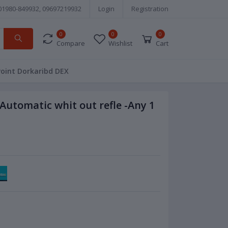
01980-849932, 09697219932
Login
Registration
0
0
0
Compare
Wishlist
Cart
Point Dorkaribd DEX
Automatic whit out refle -Any 1