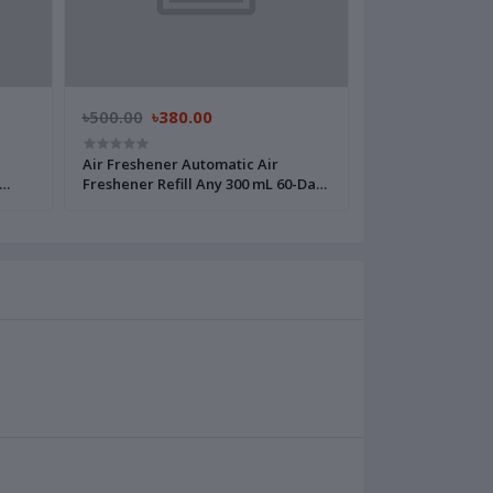
৳500.00
৳380.00
Air Freshener Automatic Air
Freshener Refill Any 300 mL 60-Day
Any 1 pcs