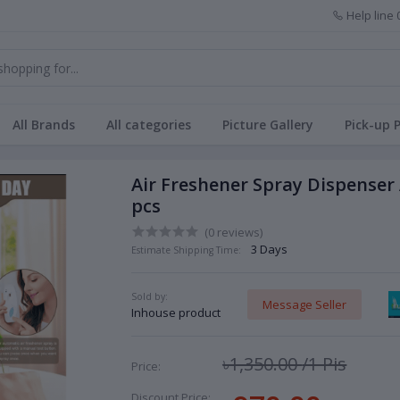
Help line
All Brands
All categories
Picture Gallery
Pick-up 
Air Freshener Spray Dispenser 
pcs
(0 reviews)
3 Days
Estimate Shipping Time:
Sold by:
Message Seller
Inhouse product
৳1,350.00
/1 Pis
Price:
Discount Price: