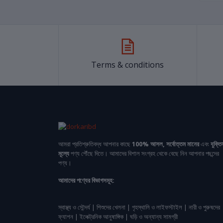
Terms & conditions
আমরা প্রতিশ্রুতিবদ্ধ আপনার কাছে
100% আসল, সর্বোত্তম মানের
এবং
যুক্তি
মূল্যে
পণ্য পৌঁছে দিতে। আমাদের বিশাল সংগ্রহ থেকে বেছে নিন আপনার পছন্দের
পণ্য।
আমাদের পণ্যের বিভাগসমূহ:
স্বাস্থ্য ও সৌন্দর্য | শিশুদের খেলনা | গৃহস্থালি ও লাইফস্টাইল | নারী ও পুরুষদের
ফ্যাশন | ইলেক্ট্রনিক আনুষাঙ্গিক | ঘড়ি ও অন্যান্য সামগ্রী