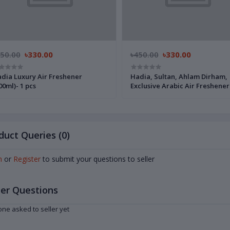
450.00
৳330.00
৳450.00
৳330.00
dia Luxury Air Freshener
Hadia, Sultan, Ahlam Dirham,
00ml)- 1 pcs
Exclusive Arabic Air Freshener
Collection (300ml)- Any 1pcs
duct Queries (0)
n
or
Register
to submit your questions to seller
er Questions
ne asked to seller yet