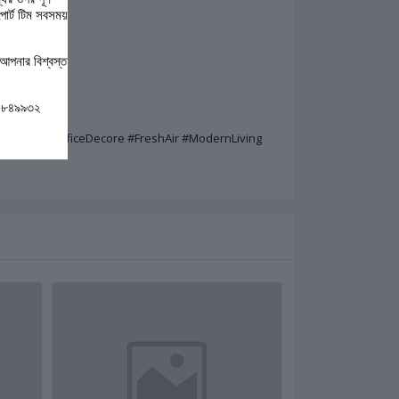
পোর্ট টিম সবসময়
আপনার বিশ্বস্ত
০-৮৪৯৯৩২
grance #OfficeDecore #FreshAir #ModernLiving