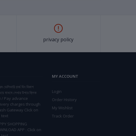
privacy policy
MY ACCOUNT
িম ডেলিভারি চার্জ দিন বিকাশ
Login
ওয়ে মাধমে লেখার উপরে ক্লিক
ন / Pay advance
Order History
ivery charges through
My Wishlist
ash Gateway Click on
 text
Track Order
PPY SHOPPING
WNLOAD APP : Click on
 text