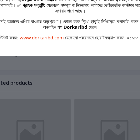
্ডার করার নিয়ম:
কবে আপনারই। ✅
গ্রাহক সন্তুষ্টি:
যেকোনো সমস্যা বা জিজ্ঞাসায় আমাদের ডেডিকেটেড কাস্টমার সা
আপনার পাশে আছে।
ি অর্ডারের জন্য এই পোস্টের প্রথম কমেন্টে দেওয়া লিঙ্কে ক্লিক করুন অথবা ইনবক্স করুন।
াই আমাদের এগিয়ে যাওয়ার অনুপ্রেরণা। কোনো রকম দ্বিধা ছাড়াই নিশ্চিন্তে কেনাকাটা করুন 
অনলাইন শপ
Dorkaribd
থেকে!
সঅ্যাপ সাপোর্ট:
০১৯৮০-৮৪৯৯৩২
ভিজিট করুন:
www.dorkaribd.com
যেকোনো প্রয়োজনে হোয়াটসঅ্যাপ করুন: ০১৯৮
সারাদেশে ক্যাশ অন ডেলিভারি নিশ্চিত করছি। আপনার চারপাশকে স্মার্টলি সুবাসিত করতে আজই সংগ্রহ করুন!
rkariBD #SmartHome #AirFreshenerDispenser #AutomaticSpray #HomeFra
artGadget #ArabicScent
ated products