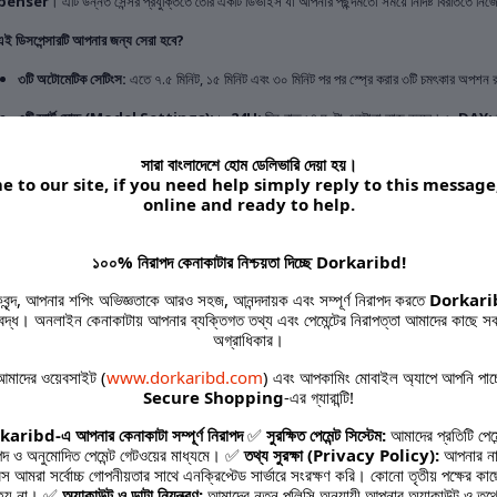
penser
। এটি উন্নত সেন্সর প্রযুক্তিতে তৈরি একটি ডিভাইস যা আপনার পছন্দমতো সময়ে নির্দিষ্ট বিরতিতে নি
ই ডিসপেন্সারটি আপনার জন্য সেরা হবে?
৩টি অটোমেটিক সেটিংস:
এতে ৭.৫ মিনিট, ১৫ মিনিট এবং ৩০ মিনিট পর পর স্প্রে করার ৩টি চমৎকার অপশন
৩টি স্মার্ট মোড (Model Settings):
১.
24H:
দিন-রাত ২৪ ঘণ্টা একটানা কাজ করবে। ২.
DAY:
অন্ধকারে (রাতে) স্প্রে করবে।
সারা বাংলাদেশে হোম ডেলিভারি দেয়া হয়।
ম্যানুয়াল টেস্ট বাটন:
আপনি চাইলে যেকোনো সময় মাঝখানের ব্লু বাটনটি প্রেস করে ম্যানুয়ালি স্প্রে করতে
 to our site, if you need help simply reply to this message
online and ready to help.
সব রিফিলের সাথে মানানসই:
এটি বাজারে পাওয়া যাওয়া প্রায় সব ধরণের ৩০০ মিলি (300ml) রিফিল ক্যানে
সহজ ব্যবহার:
মাত্র ২টি AA ব্যাটারিতে এটি চলে এবং দেওয়ালে মাউন্ট করা বা টেবিলের ওপর রাখা যায়।
১০০% নিরাপদ কেনাকাটার নিশ্চয়তা দিচ্ছে Dorkaribd!
Silent Operation:
এটি অত্যন্ত নিঃশব্দে কাজ করে, তাই ঘুমের কোনো ব্যাঘাত ঘটবে না।
হকবৃন্দ, আপনার শপিং অভিজ্ঞতাকে আরও সহজ, আনন্দদায়ক এবং সম্পূর্ণ নিরাপদ করতে
Dorkari
তিবদ্ধ। অনলাইন কেনাকাটায় আপনার ব্যক্তিগত তথ্য এবং পেমেন্টের নিরাপত্তা আমাদের কাছে সব
 ডিটেইলস:
অগ্রাধিকার।
সাইজ:
৮.৬৬ ইঞ্চি (উচ্চতা) x ৩.৫৪ ইঞ্চি (প্রস্থ)।
মাদের ওয়েবসাইট (
www.dorkaribd.com
) এবং আপকামিং মোবাইল অ্যাপে আপনি পাচ
Secure Shopping
-এর গ্যারান্টি!
প্যাকিং:
১ পিস অটোমেটিক ডিসপেন্সার মেশিন।
aribd-এ আপনার কেনাকাটা সম্পূর্ণ নিরাপদ
✅
সুরক্ষিত পেমেন্ট সিস্টেম:
আমাদের প্রতিটি পেমে
বিশেষ দ্রষ্টব্য:
এই প্যাকেজে ব্যাটারি এবং রিফিল ক্যান অন্তর্ভুক্ত নেই।
পদ ও অনুমোদিত পেমেন্ট গেটওয়ের মাধ্যমে। ✅
তথ্য সুরক্ষা (Privacy Policy):
আপনার না
রেস আমরা সর্বোচ্চ গোপনীয়তার সাথে এনক্রিপ্টেড সার্ভারে সংরক্ষণ করি। কোনো তৃতীয় পক্ষের কা
 হয় না। ✅
অ্যাকাউন্ট ও ডাটা নিয়ন্ত্রণ:
আমাদের নতুন পলিসি অনুযায়ী আপনার অ্যাকাউন্ট ও তথ্যে