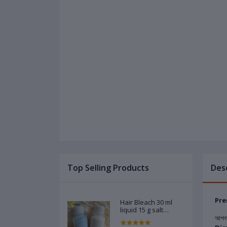
Top Selling Products
Des
Prem
Hair Bleach 30 ml
liquid 15 g salt
powder - 1 pair Code
আপনার
02788603