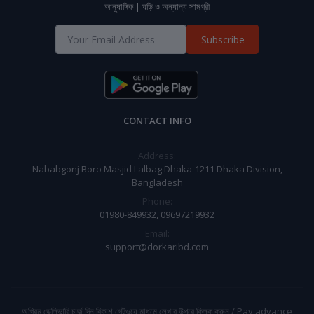
আনুষাঙ্গিক | ঘড়ি ও অন্যান্য সামগ্রী
Subscribe
CONTACT INFO
Address:
Nababgonj Boro Masjid Lalbag Dhaka-1211 Dhaka Division,
Bangladesh
Phone:
01980-849932, 09697219932
Email:
support@dorkaribd.com
অগ্রিম ডেলিভারি চার্জ দিন বিকাশ গেটওয়ে মাধমে লেখার উপরে ক্লিক করুন / Pay advance