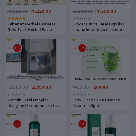
৳1,650.00
৳1,220.00
৳2,500.00
৳1,550.00
Sahanaz Herbal Fairness
Procare 007+ Fetal Doppler,
Gold Pack Herbal Facial
a handheld device used to
Combo kit 4 pcs combo Code
monitor a baby's heartbeat
93601539
at Ultrasound Doppler Fetal
Heart Rate Monitor home
OFF
16%
OFF
38%
Code 91704112
৳3,500.00
৳2,950.00
৳450.00
৳280.00
Vcomin Fetal Doppler
Fenyi Green Tea Essence
designed for home use to
Cream - 40gm
monitor fetal heart rates.
Ultrasound Doppler Fetal
Heart Rate Monitor Home
OFF
38%
OFF
27%
(model FD-200B or similar)
Code - 53722081