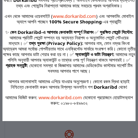
Callebaut Cocoa Powder -1
Black Hair USA Colour H45
তথ্য এবং পেমেন্টের নিরাপত্তা আমাদের কাছে সবচেয়ে প্রথম অগ্রাধিকার।
kg Code 30929093
-33ml+33ml Code: 53983949
এখন থেকে আমাদের ওয়েবসাইট (
www.dorkaribd.com
) এবং আপকামিং মোবাইল
অ্যাপে আপনি পাচ্ছেন
100% Secure Shopping
-এর গ্যারান্টি!
‹
1
2
3
4
5
6
7
8
9
✨
কেন Dorkaribd-এ আপনার কেনাকাটা সম্পূর্ণ নিরাপদ
✅
সুরক্ষিত পেমেন্ট সিস্টেম:
10
...
24
25
›
আমাদের প্রতিটি পেমেন্ট সম্পন্ন হয় অত্যন্ত নিরাপদ ও অনুমোদিত পেমেন্ট গেটওয়ের
মাধ্যমে। ✅
তথ্য সুরক্ষা (Privacy Policy):
আপনার নাম, ফোন নম্বর কিংবা
অ্যাড্রেস আমরা সর্বোচ্চ গোপনীয়তার সাথে এনক্রিপ্টেড সার্ভারে সংরক্ষণ করি। কোনো তৃতীয়
পক্ষের কাছে আপনার ডাটা শেয়ার করা হয় না। ✅
অ্যাকাউন্ট ও ডাটা নিয়ন্ত্রণ:
আমাদের নতুন
পলিসি অনুযায়ী আপনার অ্যাকাউন্ট ও তথ্যের ওপর পূর্ণ নিয়ন্ত্রণ থাকবে আপনারই। ✅
গ্রাহক সন্তুষ্টি:
যেকোনো সমস্যা বা জিজ্ঞাসায় আমাদের ডেডিকেটেড কাস্টমার সাপোর্ট টিম
Terms & conditions
সবসময় আপনার পাশে আছে।
আপনার ভালোবাসাই আমাদের এগিয়ে যাওয়ার অনুপ্রেরণা। কোনো রকম দ্বিধা ছাড়াই
নিশ্চিন্তে কেনাকাটা করুন আপনার বিশ্বস্ত অনলাইন শপ
Dorkaribd
থেকে!
আমাদের ভিজিট করুন:
www.dorkaribd.com
যেকোনো প্রয়োজনে হোয়াটসঅ্যাপ
করুন: ০১৯৮০-৮৪৯৯৩২
return policy