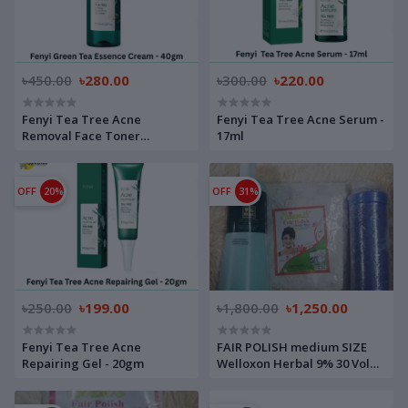
৳450.00
৳280.00
৳300.00
৳220.00
Fenyi Tea Tree Acne
Fenyi Tea Tree Acne Serum -
Removal Face Toner
17ml
Repairing Soothing Tighten
Pores - 100ml
OFF
20%
OFF
31%
৳250.00
৳199.00
৳1,800.00
৳1,250.00
Fenyi Tea Tree Acne
FAIR POLISH medium SIZE
Repairing Gel - 20gm
Welloxon Herbal 9% 30 Vol
Developer 500ML And
Blondor Powder Bleaching