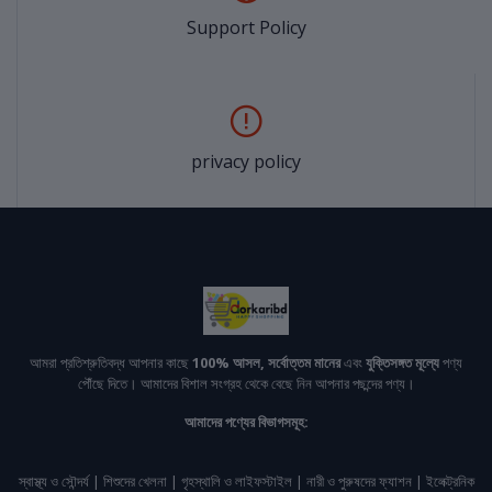
Support Policy
privacy policy
আমরা প্রতিশ্রুতিবদ্ধ আপনার কাছে
100% আসল, সর্বোত্তম মানের
এবং
যুক্তিসঙ্গত মূল্যে
পণ্য
পৌঁছে দিতে। আমাদের বিশাল সংগ্রহ থেকে বেছে নিন আপনার পছন্দের পণ্য।
আমাদের পণ্যের বিভাগসমূহ:
স্বাস্থ্য ও সৌন্দর্য | শিশুদের খেলনা | গৃহস্থালি ও লাইফস্টাইল | নারী ও পুরুষদের ফ্যাশন | ইলেক্ট্রনিক